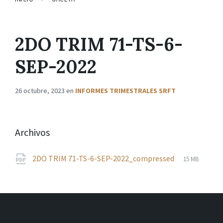
2DO TRIM 71-TS-6-
SEP-2022
26 octubre, 2023
en
INFORMES TRIMESTRALES SRFT
Archivos
File
pdf
File
2DO TRIM 71-TS-6-SEP-2022_compressed
15 MB
extension:
size: