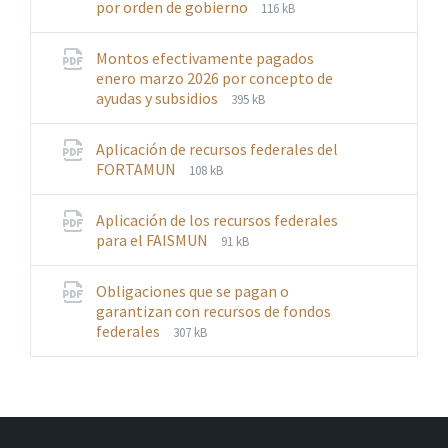
File
File
por orden de gobierno
116 kB
extension:
size:
pdf
Montos efectivamente pagados
enero marzo 2026 por concepto de
File
File
ayudas y subsidios
395 kB
extension:
size:
pdf
Aplicación de recursos federales del
File
File
FORTAMUN
108 kB
extension:
size:
pdf
Aplicación de los recursos federales
File
File
para el FAISMUN
91 kB
extension:
size:
pdf
Obligaciones que se pagan o
garantizan con recursos de fondos
File
File
federales
307 kB
extension:
size:
pdf