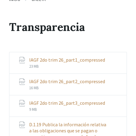
Transparencia
IAGF 2do trim 26_part1_compressed
File
File
23 MB
extension:
size:
pdf
IAGF 2do trim 26_part2_compressed
File
File
16 MB
extension:
size:
pdf
IAGF 2do trim 26_part3_compressed
File
File
9 MB
extension:
size:
pdf
D.1.19 Publica la información relativa
a las obligaciones que se pagan o