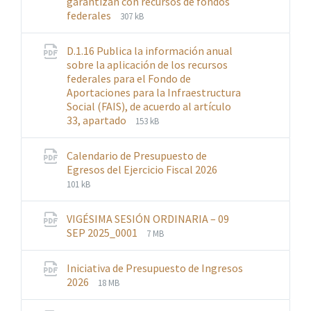
garantizan con recursos de fondos
File
File
federales
307 kB
extension:
size:
pdf
D.1.16 Publica la información anual
sobre la aplicación de los recursos
federales para el Fondo de
Aportaciones para la Infraestructura
Social (FAIS), de acuerdo al artículo
File
File
33, apartado
153 kB
extension:
size:
pdf
Calendario de Presupuesto de
File
File
Egresos del Ejercicio Fiscal 2026
extension:
size:
101 kB
pdf
VIGÉSIMA SESIÓN ORDINARIA – 09
File
File
SEP 2025_0001
7 MB
extension:
size:
pdf
Iniciativa de Presupuesto de Ingresos
File
File
2026
18 MB
extension:
size:
pdf