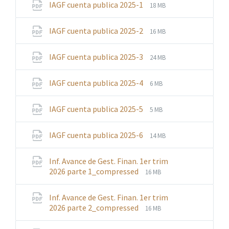
File
File
IAGF cuenta publica 2025-1
18 MB
extension:
size:
pdf
File
File
IAGF cuenta publica 2025-2
16 MB
extension:
size:
pdf
File
File
IAGF cuenta publica 2025-3
24 MB
extension:
size:
pdf
File
File
IAGF cuenta publica 2025-4
6 MB
extension:
size:
pdf
File
File
IAGF cuenta publica 2025-5
5 MB
extension:
size:
pdf
File
File
IAGF cuenta publica 2025-6
14 MB
extension:
size:
pdf
Inf. Avance de Gest. Finan. 1er trim
File
File
2026 parte 1_compressed
16 MB
extension:
size:
pdf
Inf. Avance de Gest. Finan. 1er trim
File
File
2026 parte 2_compressed
16 MB
extension:
size:
pdf