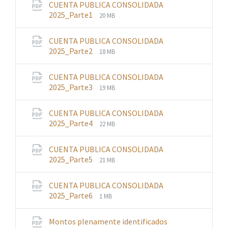
CUENTA PUBLICA CONSOLIDADA
File
File
2025_Parte1
20 MB
extension:
size:
pdf
CUENTA PUBLICA CONSOLIDADA
File
File
2025_Parte2
18 MB
extension:
size:
pdf
CUENTA PUBLICA CONSOLIDADA
File
File
2025_Parte3
19 MB
extension:
size:
pdf
CUENTA PUBLICA CONSOLIDADA
File
File
2025_Parte4
22 MB
extension:
size:
pdf
CUENTA PUBLICA CONSOLIDADA
File
File
2025_Parte5
21 MB
extension:
size:
pdf
CUENTA PUBLICA CONSOLIDADA
File
File
2025_Parte6
1 MB
extension:
size:
pdf
Montos plenamente identificados