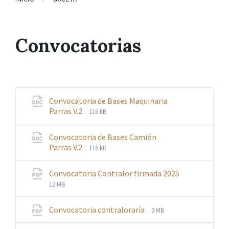
Convocatorias
Convocatoria de Bases Maquinaria
File
File
Parras V.2
116 kB
extension:
size:
docx
Convocatoria de Bases Camión
File
File
Parras V.2
116 kB
extension:
size:
docx
Convocatoria Contralor firmada 2025
File
File
12 MB
extension:
size:
pdf
File
File
Convocatoria contraloraría
3 MB
extension:
size: