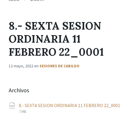
8.- SEXTA SESION
ORDINARIA 11
FEBRERO 22_0001
12 mayo, 2022
en
SESIONES DE CABILDO
Archivos
8.- SEXTA SESION ORDINARIA 11 FEBRERO 22_0001
File
pdf
File
7 MB
extension:
size: