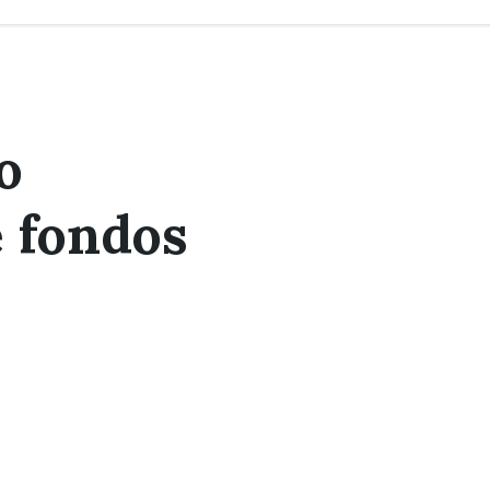
o
e fondos