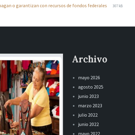
File
pdf
File
pagan o garantizan con recursos de fondos federales
307 kB
extension:
size:
Archivo
mayo 2026
agosto 2025
junio 2023
marzo 2023
julio 2022
junio 2022
mayo 2022