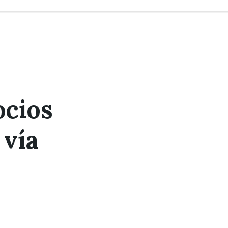
ocios
 vía